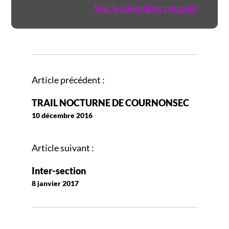
Voir le calendrier complet
N
Article précédent :
a
TRAIL NOCTURNE DE COURNONSEC
v
10 décembre 2016
i
g
Article suivant :
a
t
Inter-section
i
8 janvier 2017
o
n
d