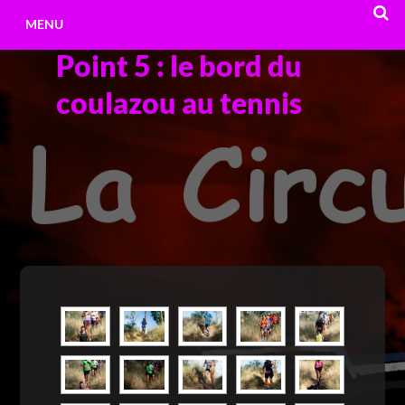
Aller
MENU
au
Point 5 : le bord du
contenu
RECHE
coulazou au tennis