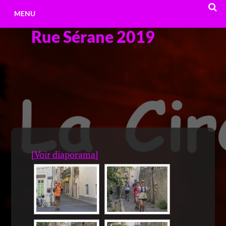
Aller
MENU
au
Rue Sérane 2019
contenu
RECHE
[Voir diaporama]