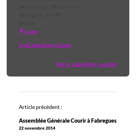
Avenue Jean-Marc Rouen
fabregues
,
34690
france
Gymnase
Carte
thomas
iCal
Calendrier Google
barronchelli
Voir le calendrier complet
N
Article précédent :
a
Assemblée Générale Courir à Fabregues
v
22 novembre 2014
i