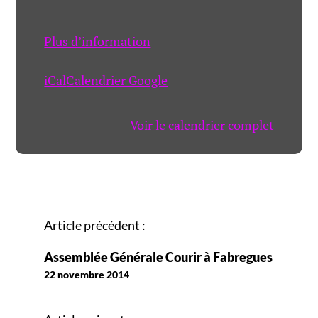
Plus d’information
iCal
Calendrier Google
Voir le calendrier complet
N
Article précédent :
a
Assemblée Générale Courir à Fabregues
v
22 novembre 2014
i
g