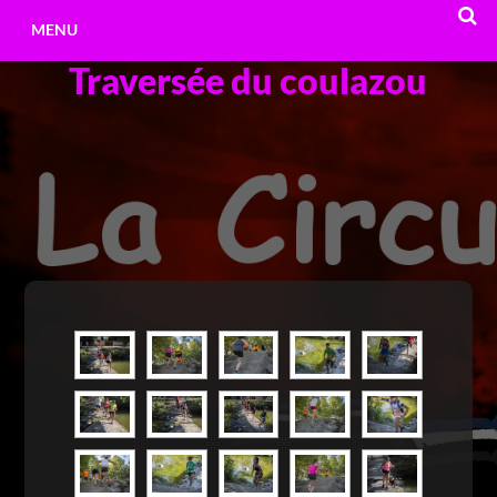
Aller
MENU
au
Traversée du coulazou
contenu
RECHE