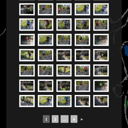
1
2
...
4
►