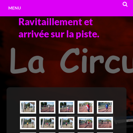
Aller
MENU
au
Ravitaillement et
contenu
RECHE
arrivée sur la piste.